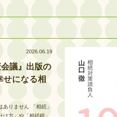
相続の相談
2026.06.19
策会議』出版の
空き家リスク対策
幸せになる相
～
はありません 「相続」
分け方」や「相続税」